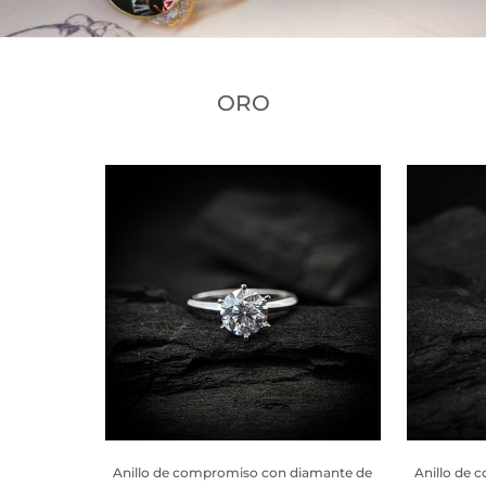
ORO
Anillo de compromiso con diamante de
Anillo de